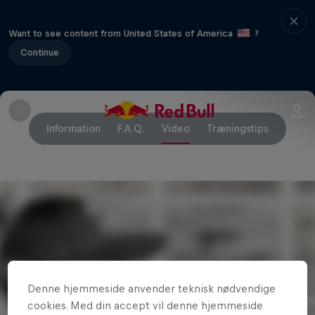
Want to see content from United States of America
?
Continue
Information
F.A.Q.
Video
Træningstips
Denne hjemmeside anvender teknisk nødvendige
cookies. Med din accept vil denne hjemmeside