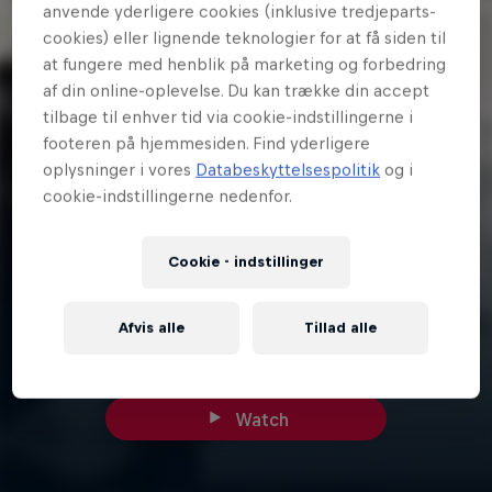
anvende yderligere cookies (inklusive tredjeparts-
cookies) eller lignende teknologier for at få siden til
at fungere med henblik på marketing og forbedring
af din online-oplevelse. Du kan trække din accept
tilbage til enhver tid via cookie-indstillingerne i
footeren på hjemmesiden. Find yderligere
oplysninger i vores
Databeskyttelsespolitik
og i
cookie-indstillingerne nedenfor.
Cookie - indstillinger
1 min
Red Bull Athlete Challenge
Afvis alle
Tillad alle
Træn op til Telenor Copenhagen Marathon med Camilla Pedersen,
Pede B og Andreas Jessen
Watch