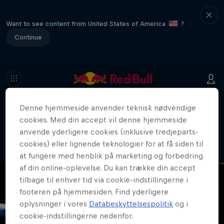
Want to see content from United States of America
?
Continue
Denne hjemmeside anvender teknisk nødvendige
404
cookies. Med din accept vil denne hjemmeside
Tja... Det var da lidt pinligt. Hvor blev
anvende yderligere cookies (inklusive tredjeparts-
siden af?!
cookies) eller lignende teknologier for at få siden til
at fungere med henblik på marketing og forbedring
af din online-oplevelse. Du kan trække din accept
tilbage til enhver tid via cookie-indstillingerne i
footeren på hjemmesiden. Find yderligere
oplysninger i vores
Databeskyttelsespolitik
og i
cookie-indstillingerne nedenfor.