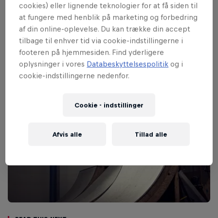
hjemmesiden. Hvis du ikke kan være der
cookies) eller lignende teknologier for at få siden til
personligt, så tune in og se Greg Lutzka,
at fungere med henblik på marketing og forbedring
Madars Apse og Max Kruglov til et event,
af din online-oplevelse. Du kan trække din accept
tilbage til enhver tid via cookie-indstillingerne i
hvor det bedste af Øst og Vest mødes!
footeren på hjemmesiden. Find yderligere
oplysninger i vores
Databeskyttelsespolitik
og i
cookie-indstillingerne nedenfor.
Cookie - indstillinger
Afvis alle
Tillad alle