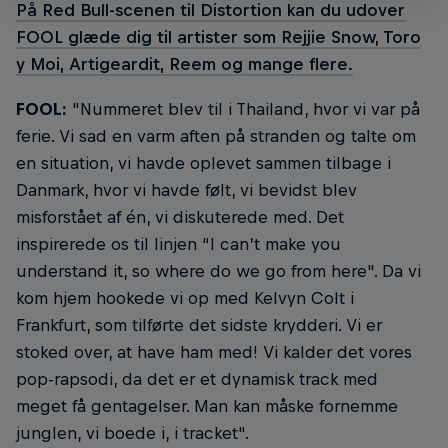
På Red Bull-scenen til Distortion kan du udover
FOOL glæde dig til artister som Rejjie Snow, Toro
y Moi, Artigeardit, Reem og mange flere.
FOOL:
"Nummeret blev til i Thailand, hvor vi var på
ferie. Vi sad en varm aften på stranden og talte om
en situation, vi havde oplevet sammen tilbage i
Danmark, hvor vi havde følt, vi bevidst blev
misforstået af én, vi diskuterede med. Det
inspirerede os til linjen “I can’t make you
understand it, so where do we go from here". Da vi
kom hjem hookede vi op med Kelvyn Colt i
Frankfurt, som tilførte det sidste krydderi. Vi er
stoked over, at have ham med! Vi kalder det vores
pop-rapsodi, da det er et dynamisk track med
meget få gentagelser. Man kan måske fornemme
junglen, vi boede i, i tracket".