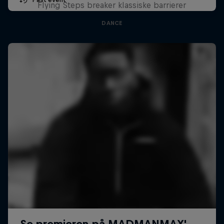
Flying Steps breaker klassiske barrierer
DANCE