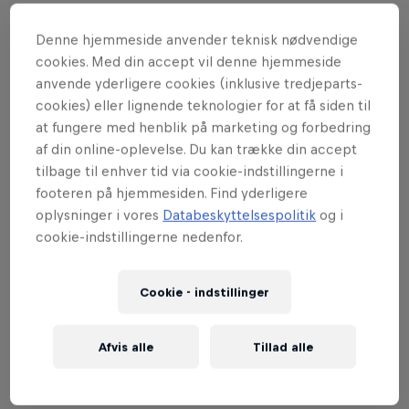
Denne hjemmeside anvender teknisk nødvendige
cookies. Med din accept vil denne hjemmeside
Den havde vi alligevel ikke set komme. At Adrian og
anvende yderligere cookies (inklusive tredjeparts-
Jabs aka.
FOOL
skulle hooke op med en tysk rapper
cookies) eller lignende teknologier for at få siden til
at fungere med henblik på marketing og forbedring
med grills og benhård udstråling. Men hvorfor ikke,
af din online-oplevelse. Du kan trække din accept
egentlig? FOOL har uimodståeligt blandet
tilbage til enhver tid via cookie-indstillingerne i
popmelodier med attitude og hiphop-lænende
footeren på hjemmesiden. Find yderligere
beats på sange som
"Strapped"
og
"Living Large"
.
oplysninger i vores
Databeskyttelsespolitik
og i
Og nu har de altså brugt ventetiden frem mod
cookie-indstillingerne nedenfor.
deres
Distortion
-koncert på et iøjnefaldende
samarbejde med den hypede rapper
Kelvyn Colt
.
Cookie - indstillinger
Læs lidt om det hele herunder, og lyt til tracket
mens du glæder dig til at danse til det på et
Afvis alle
Tillad alle
forhåbentligt solbeskinnet
Halmtorvet
den 30. maj.
Hvem ved, måske med besøg fra Tyskland...?