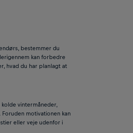
endørs, bestemmer du
u derigennem kan forbedre
r, hvad du har planlagt at
kolde vintermåneder,
. Foruden motivationen kan
ier eller veje udenfor i