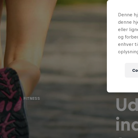
Denne hj
denne hj
eller lig
og forbed
enhver ti
oplysnin
Co
Ud
FITNESS
in