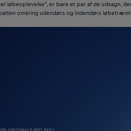
eel løbeoplevelse", er bare et par af de udsagn, der
atten omkring udendørs og indendørs løbetræni
EN ORIGINALE RED BULL