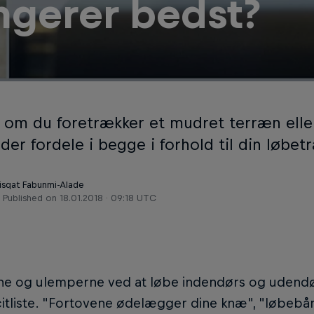
ngerer bedst?
 om du foretrækker et mudret terræn eller
 der fordele i begge i forhold til din løbet
Risqat Fabunmi-Alade
Published on
18.01.2018 · 09:18 UTC
ne og ulemperne ved at løbe indendørs og udendø
itliste. "Fortovene ødelægger dine knæ", "løbebå