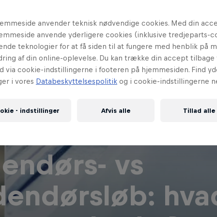
emmeside anvender teknisk nødvendige cookies. Med din accep
emmeside anvende yderligere cookies (inklusive tredjeparts-c
nende teknologier for at få siden til at fungere med henblik på 
ring af din online-oplevelse. Du kan trække din accept tilbage t
d via cookie-indstillingerne i footeren på hjemmesiden. Find yd
ger i vores
Databeskyttelsespolitik
og i cookie-indstillingerne n
okie - indstillinger
Afvis alle
Tillad alle
endørs- vs
dendørsløb: hva