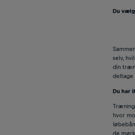
Du vælg
Sammenl
selv, hv
din træn
deltage 
Du har 
Træning
hvor mot
løbebånd
de mørk