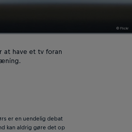
© Flickr
 at have et tv foran
ræning.
rs er en uendelig debat
nd kan aldrig gøre det op