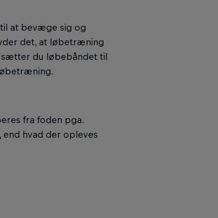
il at bevæge sig og
der det, at løbetræning
 sætter du løbebåndet til
løbetræning.
beres fra foden pga.
t, end hvad der opleves