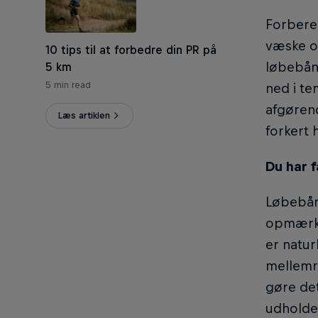
Forbere
væske o
10 tips til at forbedre din PR på
løbebånd
5 km
5 min read
ned i te
afgørend
Læs artiklen
forkert
Du har 
Løbebånd
opmærks
er natur
mellemr
gøre det
udholde