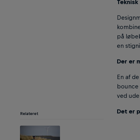
Teknisk
Designm
kombine
på løbeb
en stig
Der er 
En af de
bounce f
ved ude
Det er p
Relateret