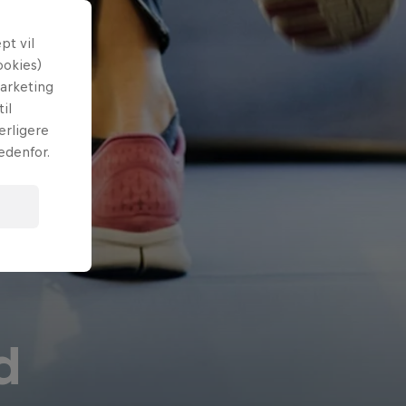
t vil
ookies)
marketing
il
erligere
edenfor.
d