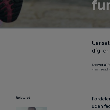
fu
Uanset
dig, er
Skrevet af 
4 min read
Relateret
Fordele
uden fac