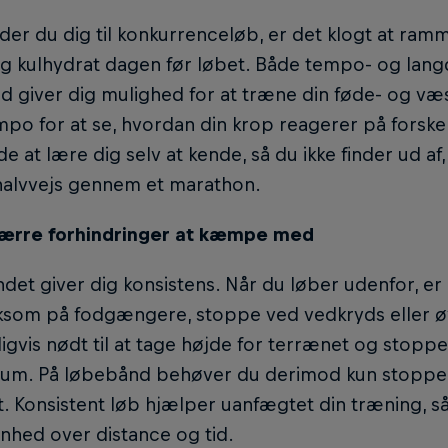
der du dig til konkurrenceløb, er det klogt at r
g kulhydrat dagen før løbet. Både tempo- og lang
 giver dig mulighed for at træne din føde- og væ
mpo for at se, hvordan din krop reagerer på forskel
e at lære dig selv at kende, så du ikke finder ud af,
 halvvejs gennem et marathon.
færre forhindringer at kæmpe med
et giver dig konsistens. Når du løber udenfor, er 
om på fodgængere, stoppe ved vedkryds eller øvr
ligvis nødt til at tage højde for terrænet og stop
um. På løbebånd behøver du derimod kun stoppe,
. Konsistent løb hjælper uanfægtet din træning, s
nhed over distance og tid.