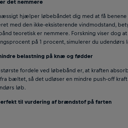
 er det nemmere
æssigt hjælper løbebåndet dig med at få benene t
ret med den ikke-eksisterende vindmodstand, bety
ånd teoretisk er nemmere. Forskning viser dog at
ningsprocent på 1 procent, simulerer du udendørs 
mindre belastning på knæ og fødder
 største fordele ved løbebånd er, at kraften absor
ra bæltet, så det udløser en mindre push-off kraf
ndørs løb.
erfekt til vurdering af brændstof på farten