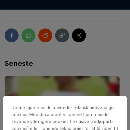
Seneste
Denne hjemmeside anvender teknisk nødvendige
cookies. Med din accept vil denne hjemmeside
anvende yderligere cookies (inklusive tredjeparts-
cookies) eller lignende teknologier for at få siden til