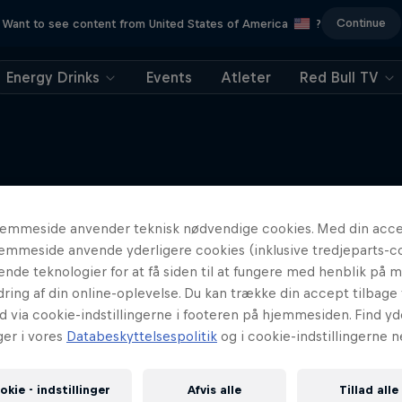
Continue
Want to see content from United States of America
?
Energy Drinks
Events
Atleter
Red Bull TV
Mere som dette
emmeside anvender teknisk nødvendige cookies. Med din accep
emmeside anvende yderligere cookies (inklusive tredjeparts-c
nende teknologier for at få siden til at fungere med henblik på 
ring af din online-oplevelse. Du kan trække din accept tilbage t
d via cookie-indstillingerne i footeren på hjemmesiden. Find yd
ger i vores
Databeskyttelsespolitik
og i cookie-indstillingerne n
okie - indstillinger
Afvis alle
Tillad alle