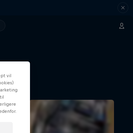
t vil
ookies)
marketing
il
erligere
edenfor.