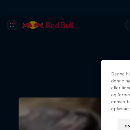
Denne hj
denne hj
eller lig
og forbed
enhver ti
oplysnin
Co