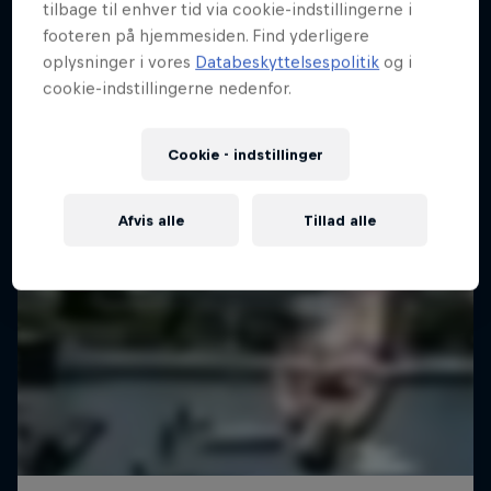
tilbage til enhver tid via cookie-indstillingerne i
footeren på hjemmesiden. Find yderligere
CLIFF DIVING
oplysninger i vores
Databeskyttelsespolitik
og i
Se replay
cookie-indstillingerne nedenfor.
Cookie - indstillinger
Afvis alle
Tillad alle