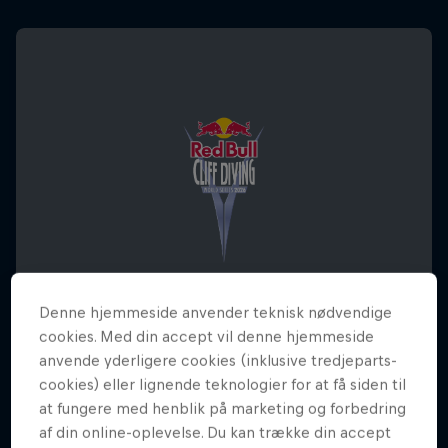
Denne hjemmeside anvender teknisk nødvendige
cookies. Med din accept vil denne hjemmeside
anvende yderligere cookies (inklusive tredjeparts-
Red Bull Cliff Diving World Series 2026 -
cookies) eller lignende teknologier for at få siden til
Danmark
at fungere med henblik på marketing og forbedring
af din online-oplevelse. Du kan trække din accept
27 Juni 2026