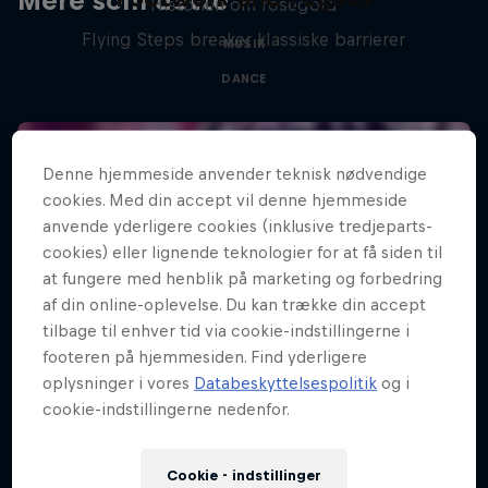
Mere som dette
Historien om rosegold
Flying Steps breaker klassiske barrierer
MUSIK
DANCE
Denne hjemmeside anvender teknisk nødvendige
cookies. Med din accept vil denne hjemmeside
anvende yderligere cookies (inklusive tredjeparts-
cookies) eller lignende teknologier for at få siden til
at fungere med henblik på marketing og forbedring
af din online-oplevelse. Du kan trække din accept
tilbage til enhver tid via cookie-indstillingerne i
footeren på hjemmesiden. Find yderligere
oplysninger i vores
Databeskyttelsespolitik
og i
cookie-indstillingerne nedenfor.
Cookie - indstillinger