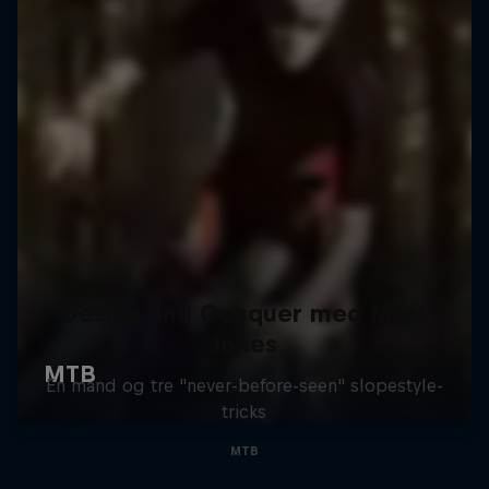
Design and Conquer med Matt
Jones
En mand og tre "never-before-seen" slopestyle-
tricks
MTB