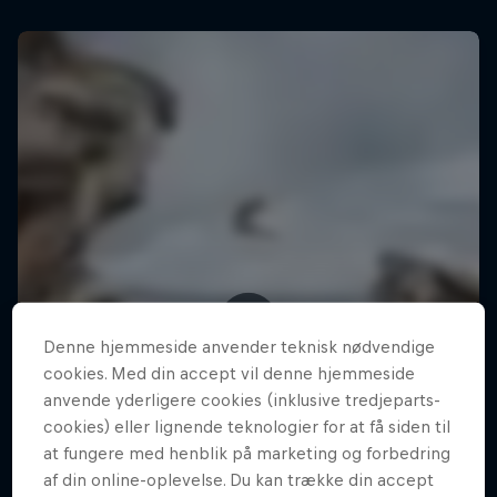
Denne hjemmeside anvender teknisk nødvendige
cookies. Med din accept vil denne hjemmeside
anvende yderligere cookies (inklusive tredjeparts-
cookies) eller lignende teknologier for at få siden til
at fungere med henblik på marketing og forbedring
af din online-oplevelse. Du kan trække din accept