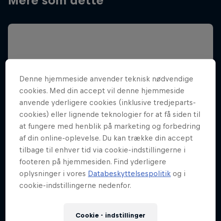
Mere som dette
Denne hjemmeside anvender teknisk nødvendige
cookies. Med din accept vil denne hjemmeside
anvende yderligere cookies (inklusive tredjeparts-
cookies) eller lignende teknologier for at få siden til
at fungere med henblik på marketing og forbedring
af din online-oplevelse. Du kan trække din accept
tilbage til enhver tid via cookie-indstillingerne i
footeren på hjemmesiden. Find yderligere
oplysninger i vores
Databeskyttelsespolitik
og i
cookie-indstillingerne nedenfor.
Red Bull SoundClash - Danmark
Cookie - indstillinger