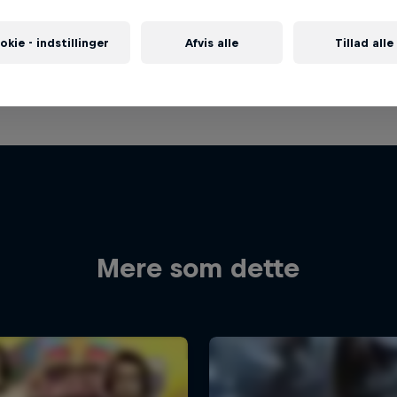
okie - indstillinger
Afvis alle
Tillad alle
Mere som dette