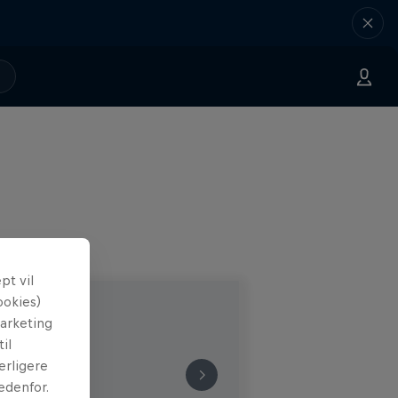
t vil
ookies)
marketing
il
erligere
edenfor.