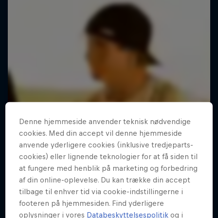
Denne hjemmeside anvender teknisk nødvendige
cookies. Med din accept vil denne hjemmeside
anvende yderligere cookies (inklusive tredjeparts-
cookies) eller lignende teknologier for at få siden til
at fungere med henblik på marketing og forbedring
af din online-oplevelse. Du kan trække din accept
tilbage til enhver tid via cookie-indstillingerne i
footeren på hjemmesiden. Find yderligere
oplysninger i vores
Databeskyttelsespolitik
og i