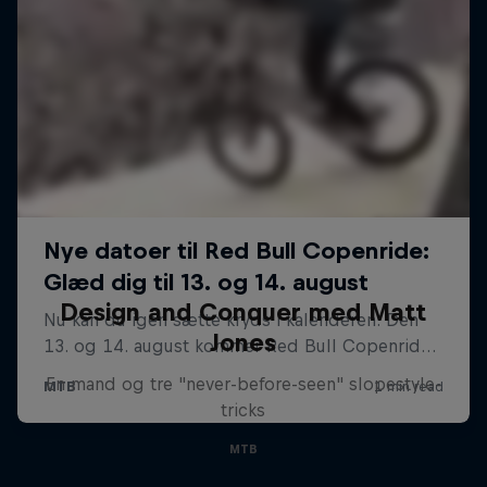
Design and Conquer med Matt
Jones
En mand og tre "never-before-seen" slopestyle-
tricks
MTB