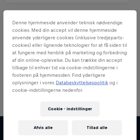
Denne hjemmeside anvender teknisk nødvendige
cookies. Med din accept vil denne hjemmeside
Vil du se mere som dette?
anvende yderligere cookies (inklusive tredjeparts-
cookies) eller lignende teknologier for at få siden til
at fungere med henblik på marketing og forbedring
af din online-oplevelse. Du kan trække din accept
Gaming
tilbage til enhver tid via cookie-indstillingerne i
Level op med de seneste nyheder og events fra
footeren på hjemmesiden. Find yderligere
gaming-verdenen. Lær, hvordan du bliver en bedre
oplysninger i vores
Databeskyttelsespolitik
og i
…
cookie-indstillingerne nedenfor.
Cookie - indstillinger
Afvis alle
Tillad alle