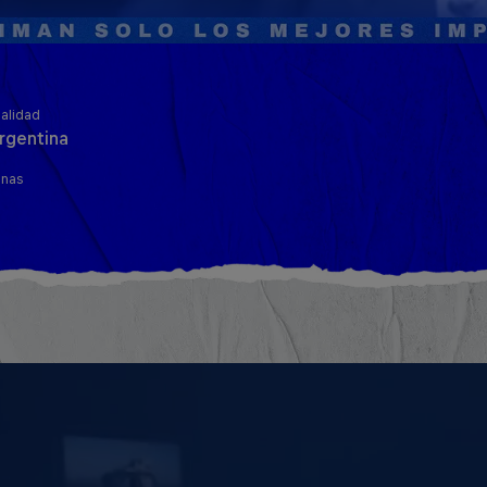
alidad
rgentina
inas