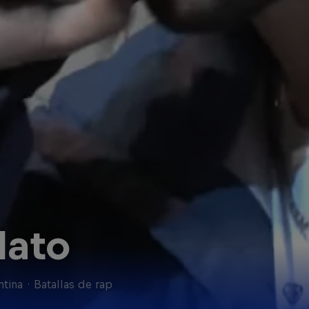
llato
ntina
·
Batallas de rap