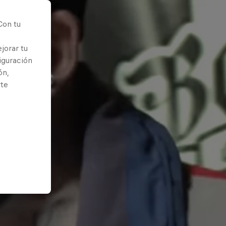
Con tu
jorar tu
iguración
ón,
rte