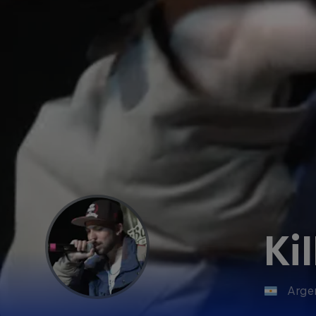
Ki
Arge