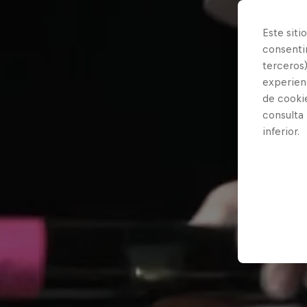
Este siti
consentim
terceros)
experienc
de cooki
consulta
inferior.