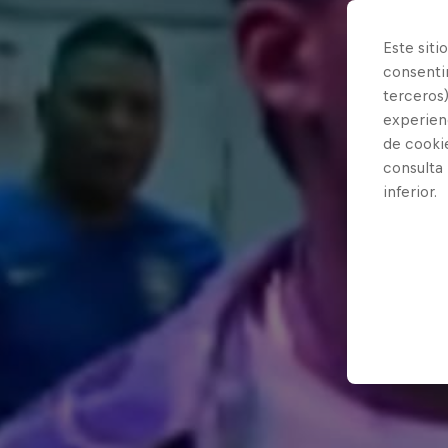
Este siti
consentim
terceros)
experienc
de cooki
consulta
inferior.