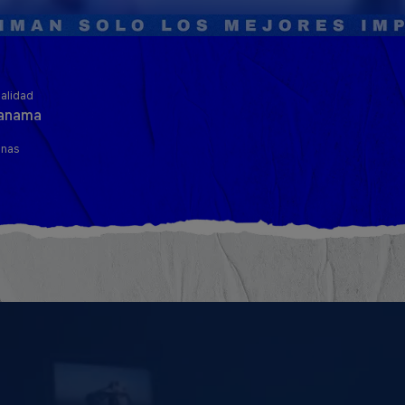
alidad
anama
inas