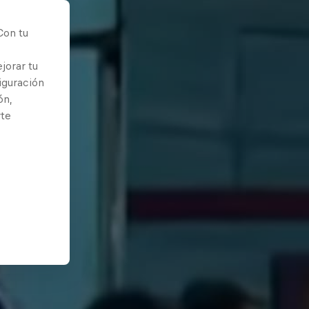
Con tu
jorar tu
iguración
ón,
rte