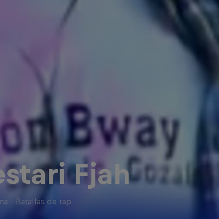
stari Fjah
ma
·
Batallas de rap