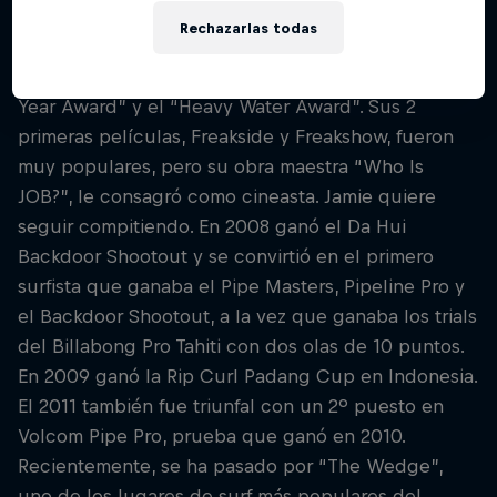
Surfer Poll de la revista Surfer, consagrándose
Rechazarlas todas
como uno de los grandes del surf. Siguió ganando
galardones Surfer Poll en 2010, el “Performer of the
Year Award” y el “Heavy Water Award”. Sus 2
primeras películas, Freakside y Freakshow, fueron
muy populares, pero su obra maestra “Who Is
JOB?”, le consagró como cineasta. Jamie quiere
seguir compitiendo. En 2008 ganó el Da Hui
Backdoor Shootout y se convirtió en el primero
surfista que ganaba el Pipe Masters, Pipeline Pro y
el Backdoor Shootout, a la vez que ganaba los trials
del Billabong Pro Tahiti con dos olas de 10 puntos.
En 2009 ganó la Rip Curl Padang Cup en Indonesia.
El 2011 también fue triunfal con un 2º puesto en
Volcom Pipe Pro, prueba que ganó en 2010.
Recientemente, se ha pasado por “The Wedge”,
uno de los lugares de surf más populares del