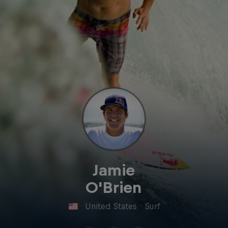
Jamie
O'Brien
United States
·
Surf