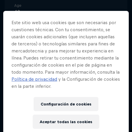
Age
43
Este sitio web usa cookies que son necesarias por
Nacionalidad
United States
cuestiones técnicas. Con tu consentimiento, se
usarán cookies adicionales (que incluyen aquellas
Disciplinas
de terceros) o tecnologías similares para fines de
Surfing
mercadotecnia y para mejorar tu experiencia en
línea. Puedes retirar tu consentimiento mediante la
configuración de cookies en el pie de página en
todo momento. Para mayor información, consulta la
Llegó al mundo del surf en 2004 como invitado al
Política de privacidad
y la Configuración de cookies
Pipeline Masters. Tras prometer dedicarse al surf
en la parte inferior.
libre lejos del ASP World Tour, la corona del Pipe
Masters le supo a gloria. En 2005 se pasó a Puerto
Escondido y llevó a su equipo al oro en los X
Configuración de cookies
Games, recibiendo el premio al participante más
valioso. Ese año también ganó el Boost
Aceptar todas las cookies
Breakthrough Performance Award de los premios