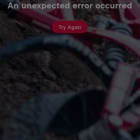
An unexpected error occurred
Try Again