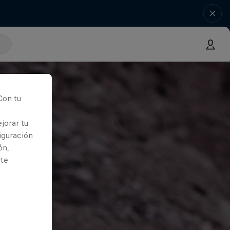
Con tu
jorar tu
iguración
ón,
rte