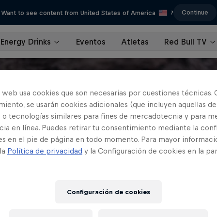
Continue
Want to see content from United States of America
?
Energy Drinks
Eventos
Atletas
Red Bull TV
o web usa cookies que son necesarias por cuestiones técnicas. 
iento, se usarán cookies adicionales (que incluyen aquellas de
 o tecnologías similares para fines de mercadotecnia y para me
ia en línea. Puedes retirar tu consentimiento mediante la conf
es en el pie de página en todo momento. Para mayor informaci
 la
Política de privacidad
y la Configuración de cookies en la pa
Configuración de cookies