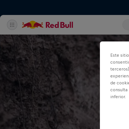
Este siti
consentim
terceros)
experienc
de cooki
consulta
inferior.