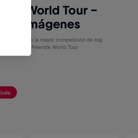
ride World Tour -
ores imágenes
s imágenes de la mayor competición de big
el mundo: El Freeride World Tour
ículo