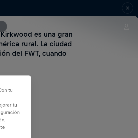
, Kirkwood es una gran
érica rural. La ciudad
ción del FWT, cuando
Con tu
ntinuación
jorar tu
iguración
ón,
rte