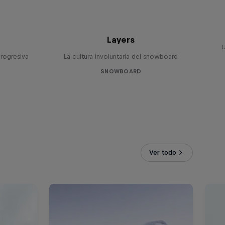
t
Layers
U
rogresiva
La cultura involuntaria del snowboard
SNOWBOARD
Ver todo