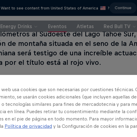
Continue
Want to see content from United States of America
?
Energy Drinks
Eventos
Atletas
Red Bull TV
ilómetros al Sudoeste del Lago Tahoe Sur
ón de montaña situada en el seno de la Am
rniana será testigo de una increíble actua
a por el título está al rojo vivo.
o web usa cookies que son necesarias por cuestiones técnicas. 
iento, se usarán cookies adicionales (que incluyen aquellas de
Lee a co
 o tecnologías similares para fines de mercadotecnia y para me
ia en línea. Puedes retirar tu consentimiento mediante la conf
es en el pie de página en todo momento. Para mayor informaci
 la
Política de privacidad
y la Configuración de cookies en la pa