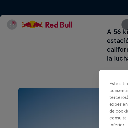
A 56 k
estaci
califo
la luch
Este siti
consentim
terceros)
experienc
de cooki
consulta
inferior.