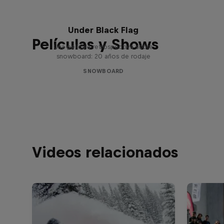
Under Black Flag
Películas y Shows
Una película retrospectiva sobre
snowboard: 20 años de rodaje
SNOWBOARD
Videos relacionados