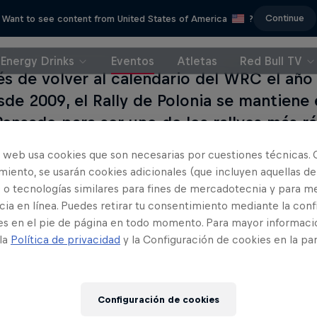
Continue
Want to see content from United States of America
?
Energy Drinks
Eventos
Atletas
Red Bull TV
s de volver al calendario del WRC el año
sde 2009, el Rally de Polonia se mantien
Pensado para ser uno de los rallyes más rá
ien Ogier ganó cómodamente el año pasa
o web usa cookies que son necesarias por cuestiones técnicas. 
ntes masivos que fueron tan impresionant
iento, se usarán cookies adicionales (que incluyen aquellas de
!
 o tecnologías similares para fines de mercadotecnia y para me
ia en línea. Puedes retirar tu consentimiento mediante la conf
es en el pie de página en todo momento. Para mayor informaci
 la
Política de privacidad
y la Configuración de cookies en la pa
s event
Configuración de cookies