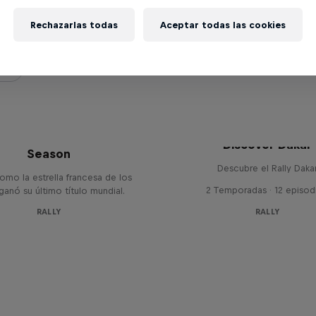
n Ogier
Rechazarlas todas
Aceptar todas las cookies
stien Ogier: The Final
Discover Dakar
Season
Descubre el Rally Daka
omo la estrella francesa de los
2 Temporadas · 12 episod
s ganó su último título mundial.
RALLY
RALLY