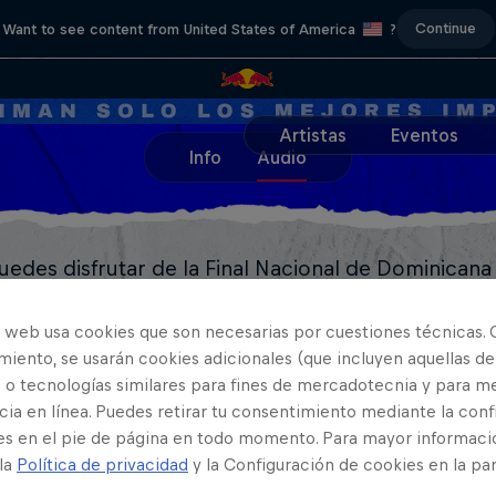
Continue
Want to see content from United States of America
?
Artistas
Eventos
Info
Audio
edes disfrutar de la Final Nacional de Dominicana
sible en tu proveedor de música favorito.
o web usa cookies que son necesarias por cuestiones técnicas. 
iento, se usarán cookies adicionales (que incluyen aquellas de
 o tecnologías similares para fines de mercadotecnia y para me
ia en línea. Puedes retirar tu consentimiento mediante la conf
Comparte este evento
es en el pie de página en todo momento. Para mayor informaci
 la
Política de privacidad
y la Configuración de cookies en la pa