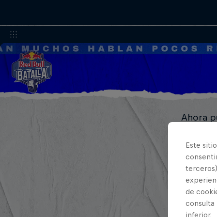
Ahora pu
audio po
Este siti
consentim
terceros)
experienc
de cooki
consulta
inferior.