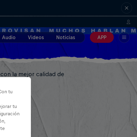
Audio
Videos
Noticias
APP
 con la mejor calidad de
Con tu
jorar tu
iguración
ón,
rte