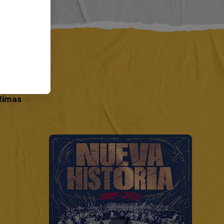
eva
Rimas