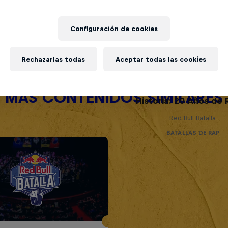
Configuración de cookies
Rechazarlas todas
Aceptar todas las cookies
Red Bull Batalla Nu
MÁS CONTENIDOS SIMILARES
Historia: 20 Años de 
Red Bull Batalla
BATALLAS DE RAP