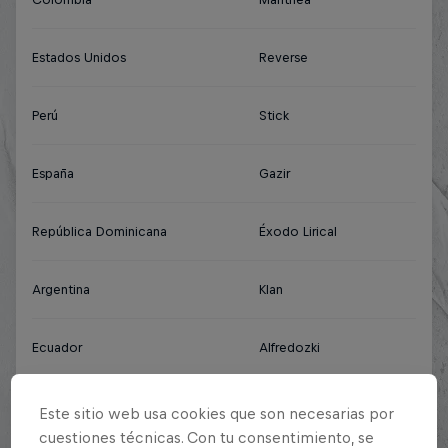
Estados Unidos
Reverse
Perú
Stick
España
Gazir
República Dominicana
Éxodo Lirical
Argentina
Klan
Ecuador
Alfredozki
México
RC
Este sitio web usa cookies que son necesarias por
cuestiones técnicas. Con tu consentimiento, se