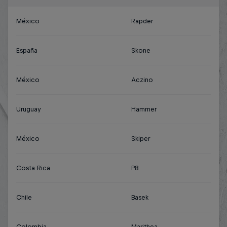
México
Rapder
España
Skone
México
Aczino
Uruguay
Hammer
México
Skiper
Costa Rica
P8
Chile
Basek
Colombia
Marithea