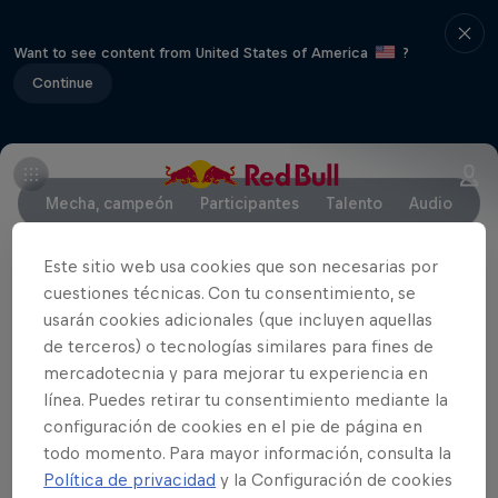
Want to see content from United States of America
?
Continue
Mecha, campeón
Participantes
Talento
Audio
Este sitio web usa cookies que son necesarias por
cuestiones técnicas. Con tu consentimiento, se
Talento Red Bull Batalla Nacional 2022
usarán cookies adicionales (que incluyen aquellas
de terceros) o tecnologías similares para fines de
Este año, este será el talento que nos acompañará
mercadotecnia y para mejorar tu experiencia en
en la Final Nacional:
línea. Puedes retirar tu consentimiento mediante la
configuración de cookies en el pie de página en
Jurado: Acru, Klan y Dtoke
todo momento. Para mayor información, consulta la
Host: Taty
Política de privacidad
y la Configuración de cookies