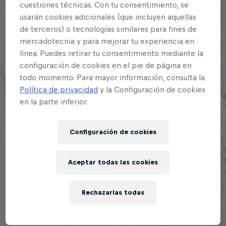
cuestiones técnicas. Con tu consentimiento, se
usarán cookies adicionales (que incluyen aquellas
de terceros) o tecnologías similares para fines de
mercadotecnia y para mejorar tu experiencia en
línea. Puedes retirar tu consentimiento mediante la
configuración de cookies en el pie de página en
todo momento. Para mayor información, consulta la
EXPLORA TODAS SUS
Política de privacidad
y la Configuración de cookies
BATALLAS
en la parte inferior.
Explora la Galaxia de Batalla, quién es
Configuración de cookies
quién en la mayor competición de
freestyle de habla hispana.
Aceptar todas las cookies
Explora la Galaxia de Red Bull Batalla
Rechazarlas todas