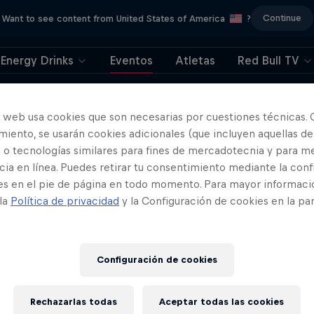
Continue
Want to see content from United States of America
?
Energy Drinks
Eventos
Atletas
Red Bull TV
404
o web usa cookies que son necesarias por cuestiones técnicas. 
iento, se usarán cookies adicionales (que incluyen aquellas de
ya. Lo sentimos. ¿Dó
 o tecnologías similares para fines de mercadotecnia y para me
ia en línea. Puedes retirar tu consentimiento mediante la conf
está la página?
es en el pie de página en todo momento. Para mayor informaci
 la
Política de privacidad
y la Configuración de cookies en la pa
Configuración de cookies
Rechazarlas todas
Aceptar todas las cookies