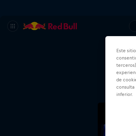
Este siti
consentim
Va
terceros)
experienc
de cooki
consulta
inferior.