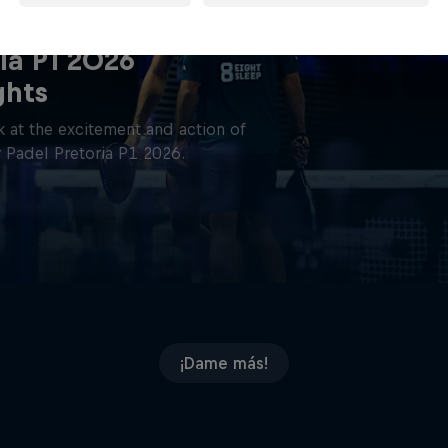
ia P1 2026
ghts
 at the excitement and action of
 Padel Pretoria P1 2026.
¡Dame más!