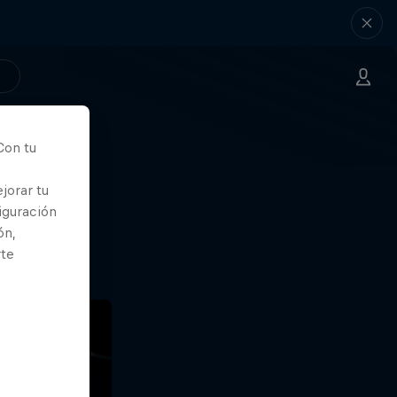
Con tu
nde
jorar tu
iguración
ón,
rte