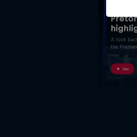
26 minutos
Pretor
highli
A look back
the Premier
Ver