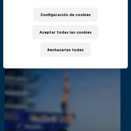
El regreso al Red Bull Cliff Diving World
Películas y Shows
Series
Configuración de cookies
CLAVADOS
Aceptar todas las cookies
Videos relacionados
Rechazarlas todas