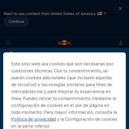
Want to see content from United States of America
?
Continue
Info
Ubicación
Saltadores
Resultados
Historia
Este sitio web usa cookies que son necesarias por
cuestiones técnicas. Con tu consentimiento, se
usarán cookies adicionales (que incluyen aquellas
de terceros) o tecnologías similares para fines de
Colaboradores
mercadotecnia y para mejorar tu experiencia en
línea. Puedes retirar tu consentimiento mediante la
configuración de cookies en el pie de página en
todo momento. Para mayor información, consulta la
Política de privacidad
y la Configuración de cookies
444 Days
en la parte inferior.