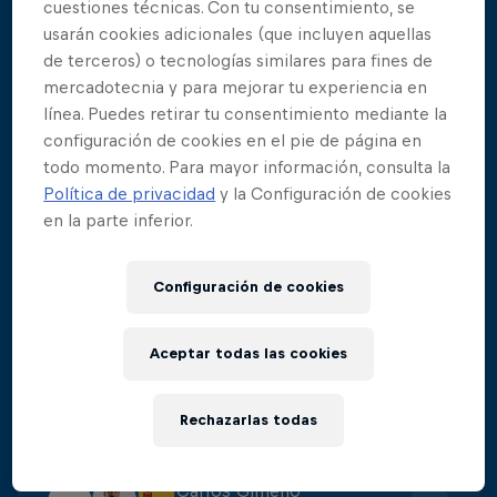
cuestiones técnicas. Con tu consentimiento, se
usarán cookies adicionales (que incluyen aquellas
Aidan Heslop
1
de terceros) o tecnologías similares para fines de
Puntos de la Parada
:
475.8
mercadotecnia y para mejorar tu experiencia en
línea. Puedes retirar tu consentimiento mediante la
configuración de cookies en el pie de página en
Constantin Popovici
2
todo momento. Para mayor información, consulta la
Puntos de la Parada
:
438.6
Política de privacidad
y la Configuración de cookies
en la parte inferior.
Yolotl Martinez
3
Configuración de cookies
Puntos de la Parada
:
422.3
Aceptar todas las cookies
James Lichtenstein
4
Puntos de la Parada
:
405
Rechazarlas todas
Carlos Gimeno