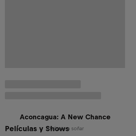
Aconcagua: A New Chance
Películas y Shows
Atrévete a soñar