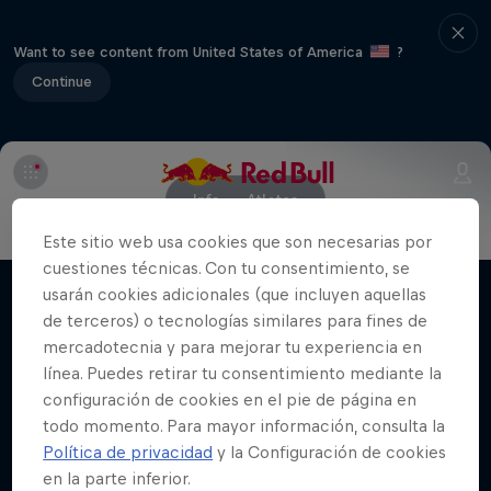
Want to see content from United States of America
?
Continue
Info
Atletas
Este sitio web usa cookies que son necesarias por
cuestiones técnicas. Con tu consentimiento, se
usarán cookies adicionales (que incluyen aquellas
de terceros) o tecnologías similares para fines de
Stay updated
mercadotecnia y para mejorar tu experiencia en
línea. Puedes retirar tu consentimiento mediante la
configuración de cookies en el pie de página en
todo momento. Para mayor información, consulta la
Bike
Política de privacidad
y la Configuración de cookies
Welcome to the Bike Hub, where you will find an
en la parte inferior.
action-packed collection of two-wheel films,