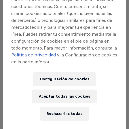
y Ryan Decenzo. "Estoy muy
cuestiones técnicas. Con tu consentimiento, se
entusiasmado con la idea de regresar a
usarán cookies adicionales (que incluyen aquellas
Detroit para el Red Bull Hart Lines", dice
de terceros) o tecnologías similares para fines de
Ryan Sheckler, que es anfitrión y
mercadotecnia y para mejorar tu experiencia en
competidor al mismo tiempo. "El año
línea. Puedes retirar tu consentimiento mediante la
configuración de cookies en el pie de página en
pasado fue increíble. Esta vez va a ser
todo momento. Para mayor información, consulta la
más grande y mejor. La pista es más
Política de privacidad
y la Configuración de cookies
eficaz". Nos puedes seguir en @redbull
en la parte inferior.
#HartLines. Además puedes ver el evento
en directo el 15 de mayo de 2016 en
Configuración de cookies
RedBull.TV.
Aceptar todas las cookies
Rechazarlas todas