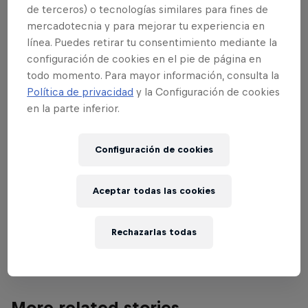
de terceros) o tecnologías similares para fines de
mercadotecnia y para mejorar tu experiencia en
línea. Puedes retirar tu consentimiento mediante la
configuración de cookies en el pie de página en
todo momento. Para mayor información, consulta la
Política de privacidad
y la Configuración de cookies
en la parte inferior.
Lee a continuación
Configuración de cookies
Sam Reynolds listo para el
26TRIX
Aceptar todas las cookies
El rider británico busca el oro en el evento FMB World
Tour de esta noche.
Rechazarlas todas
2 minutos de lectura
More related stories