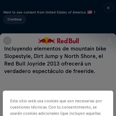
Want to see content from United States of America
?
Continue
Incluyendo elementos de mountain bike
Slopestyle, Dirt Jump y North Shore, el
Red Bull Joyride 2013 ofrecerá un
verdadero espectáculo de freeride.
Este sitio web usa cookies que son necesarias por
cuestiones técnicas. Con tu consentimiento, se
usarán cookies adicionales (que incluyen aquellas