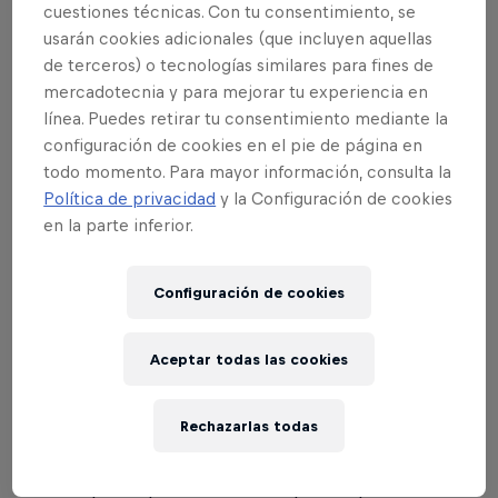
resultados de los eventos 'Fly-To') .
cuestiones técnicas. Con tu consentimiento, se
usarán cookies adicionales (que incluyen aquellas
de terceros) o tecnologías similares para fines de
FLY-TO-EVENTS
mercadotecnia y para mejorar tu experiencia en
línea. Puedes retirar tu consentimiento mediante la
Los jueces de Red Bull King of the Air evalúan a los
configuración de cookies en el pie de página en
riders en base a unos criterios generales que
todo momento. Para mayor información, consulta la
combinarán varios elementos. Fly-To Red Bull King
Política de privacidad
y la Configuración de cookies
en la parte inferior.
of the Air Qualifier Series es una gira mundial de
eventos clasificatorios que se desarrollan con un
mismo formato y criterios de juzgamiento que
Configuración de cookies
Red Bull King of the Air.
Aceptar todas las cookies
El ganador de cada prueba Fly-To Red Bull King of
the Air Qualifier obtendrá un viaje con los gastos
Rechazarlas todas
pagados al Red Bull King of the Air en Ciudad del
Cabo y una invitación a la ronda clasificatoria del
evento que le permitirá luchar por un puesto en la