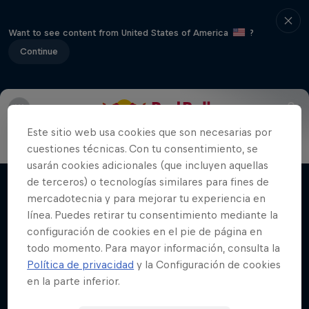
Want to see content from United States of America
?
Continue
Historia
Pilotos favoritos
Hard Enduro 2025: ¿La
Este sitio web usa cookies que son necesarias por
cuestiones técnicas. Con tu consentimiento, se
temporada más difícil?
usarán cookies adicionales (que incluyen aquellas
El Hard Enduro es el deporte de motor más
de terceros) o tecnologías similares para fines de
Películas y Shows
duro de la Tierra
mercadotecnia y para mejorar tu experiencia en
línea. Puedes retirar tu consentimiento mediante la
MTB
configuración de cookies en el pie de página en
todo momento. Para mayor información, consulta la
Política de privacidad
y la Configuración de cookies
en la parte inferior.
Videos relacionados