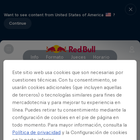
Want to see content from United States of America
?
Continue
Info
Formato
Jueces
Horario
Este sitio web usa cookies que son necesarias por
cuestiones técnicas. Con tu consentimiento, se
Formato de competición:
Batallas de 3 minutos, 2
usarán cookies adicionales (que incluyen aquellas
jugadores, 1 pelota. En total, 24 batallas hasta
de terceros) o tecnologías similares para fines de
coronar a los ganadores.
mercadotecnia y para mejorar tu experiencia en
línea. Puedes retirar tu consentimiento mediante la
Participantes:
Top16 hombres y Top8 mujeres.
configuración de cookies en el pie de página en
todo momento. Para mayor información, consulta la
Valoración:
4 jueces, que valorarán la ejecución,
Política de privacidad
y la Configuración de cookies
dificultad, originalidad y el total, así como el la
en la parte inferior.