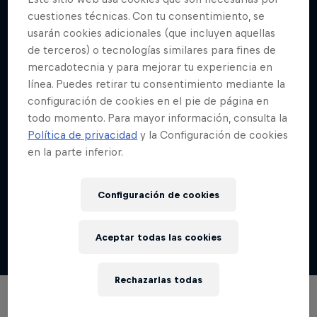
¿CUÁNDO SE REALIZARÁ LA
cuestiones técnicas. Con tu consentimiento, se
usarán cookies adicionales (que incluyen aquellas
CARRERA?
de terceros) o tecnologías similares para fines de
mercadotecnia y para mejorar tu experiencia en
Este año 2024, nuestro evento de Downhill urbano
línea. Puedes retirar tu consentimiento mediante la
más extremo del mundo se realizará el Domingo 3
configuración de cookies en el pie de página en
de marzo 2024.
todo momento. Para mayor información, consulta la
Política de privacidad
y la Configuración de cookies
en la parte inferior.
¿HAY QUE COMPRAR ENTRADAS?
¡NO!, Este es un evento totalmente gratuito,
Configuración de cookies
pensado para toda la familia. Te recomendamos
llegar temprano, para que puedas asegurarte un
Aceptar todas las cookies
buen lugar.
Rechazarlas todas
Colaboradores