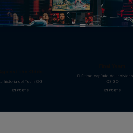
Memories of CS:GO 
Final Years
Against the Odds
El último capítulo del inolvida
La historia del Team OG
CS:GO
ESPORTS
ESPORTS