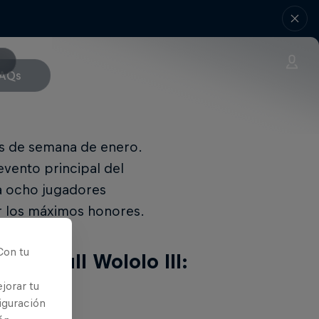
AQs
nes de semana de enero.
evento principal del
 a ocho jugadores
ar los máximos honores.
Con tu
 Red Bull Wololo III:
jorar tu
nero
iguración