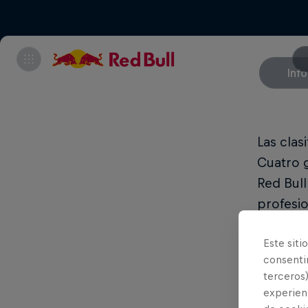
Info
Las clas
Cuatro g
Red Bull
profesio
Este siti
Las f
consentim
terceros)
Cla
experienc