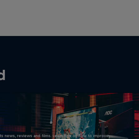
d
ts news, reviews and films. Learn tips on how to improve …