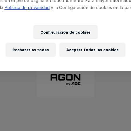
es en el pie de página en todo momento. Para mayor informaci
sificación 2: Sábado 9 de enero - Domingo 10 de 
 la
Política de privacidad
y la Configuración de cookies en la pa
Configuración de cookies
Colaboradores
Rechazarlas todas
Aceptar todas las cookies