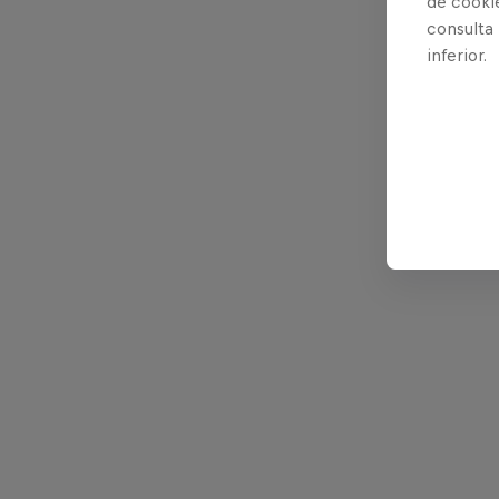
de cooki
Cla
consulta
inferior.