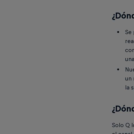
¿Dónd
Se 
rea
con
una
Nue
un 
la 
¿Dónd
Solo Q l