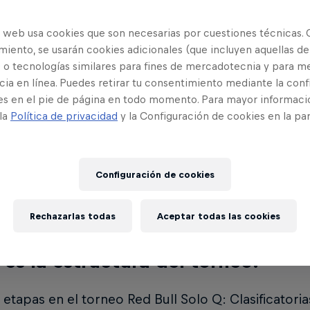
es League of Legends?
o web usa cookies que son necesarias por cuestiones técnicas. 
iento, se usarán cookies adicionales (que incluyen aquellas de
of Legends es un juego de estrategia por equipos 
 o tecnologías similares para fines de mercadotecnia y para me
derosos campeones se enfrentan para destruir la b
ia en línea. Puedes retirar tu consentimiento mediante la conf
es en el pie de página en todo momento. Para mayor informaci
140 campeones para realizar jugadas épicas, asegu
 la
Política de privacidad
y la Configuración de cookies en la pa
ientras te abres camino hacia la victoria.
Regístrat
do empieza Red Bull Solo Q?
Configuración de cookies
ull Solo Q comenzará online en abril de 2021.
Rechazarlas todas
Aceptar todas las cookies
 es la estructura del torneo?
 etapas en el torneo Red Bull Solo Q: Clasificatoria