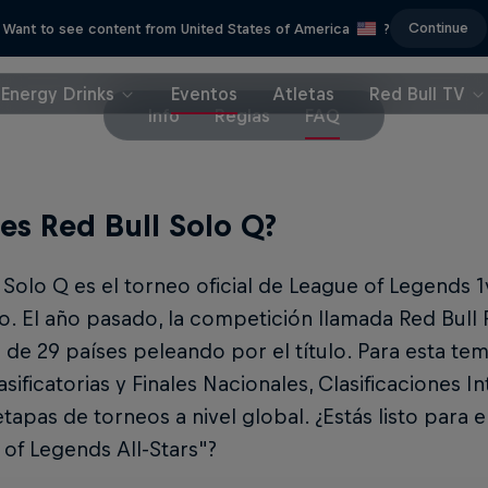
Continue
Want to see content from United States of America
?
Energy Drinks
Eventos
Atletas
Red Bull TV
Info
Reglas
FAQ
es Red Bull Solo Q?
 Solo Q es el torneo oficial de League of Legends 
. El año pasado, la competición llamada Red Bull
s de 29 países peleando por el título. Para esta t
asificatorias y Finales Nacionales, Clasificaciones I
tapas de torneos a nivel global. ¿Estás listo para 
of Legends All-Stars"?