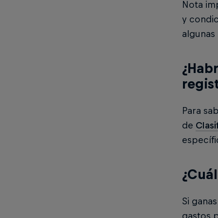
Nota imp
y condic
algunas 
¿Habr
regis
Para sab
de
Clasi
específi
¿Cuál
Si ganas
gastos p