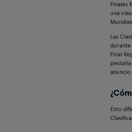
Finales 
una clas
Mundial
Las Clas
durante 
Final Re
pestañ
anuncio 
¿Cómo
Esto dif
Clasific