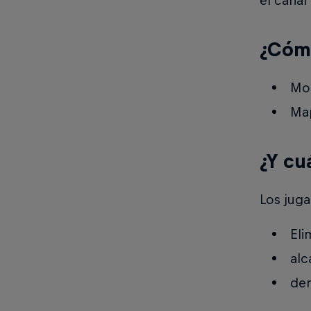
el canal
¿Cómo
Mod
Map
¿Y cu
Los juga
Eli
alc
der