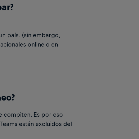
par?
 un país. (sin embargo,
nacionales online o en
neo?
ue compiten. Es por eso
Teams están excluidos del