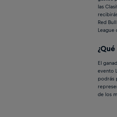
las Clas
recibirá
Red Bull
League o
¿Qué 
El ganad
evento L
podrás p
represen
de los m