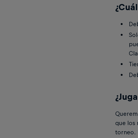
¿Cuál
Deb
Sol
pue
Cla
Tie
Deb
¿Juga
Queremos
que los
torneo.