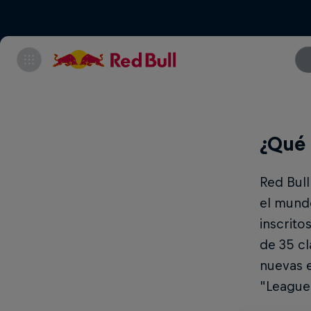
¿Qué 
Red Bull
el mundo
inscrito
de 35 cl
nuevas e
"League 