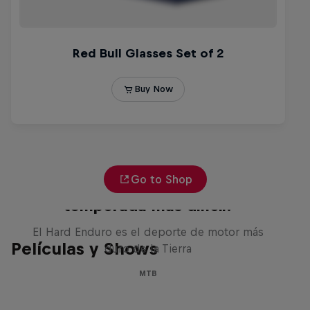
Go to Shop
Hard Enduro 2025: ¿La
temporada más difícil?
El Hard Enduro es el deporte de motor más
Películas y Shows
duro de la Tierra
MTB