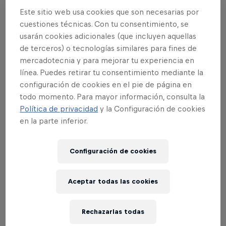
perdáis de vista a Travis Pastrana, que
Este sitio web usa cookies que son necesarias por
vuelve dispuesto a todo para hacerse con
cuestiones técnicas. Con tu consentimiento, se
la victoria en la categoría de Rallycross.
usarán cookies adicionales (que incluyen aquellas
de terceros) o tecnologías similares para fines de
mercadotecnia y para mejorar tu experiencia en
Part of this event
línea. Puedes retirar tu consentimiento mediante la
configuración de cookies en el pie de página en
Mathieu Rebeaud
todo momento. Para mayor información, consulta la
Suiza
Política de privacidad
y la Configuración de cookies
en la parte inferior.
Configuración de cookies
Eventos Relacionados
Aceptar todas las cookies
Rechazarlas todas