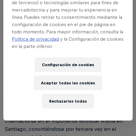
de terceros) o tecnologías similares para fines de
mercadotecnia y para mejorar tu experiencia en
línea. Puedes retirar tu consentimiento mediante la
configuración de cookies en el pie de página en
Esta historia es parte de
todo momento. Para mayor información, consulta la
Política de privacidad
y la Configuración de cookies
en la parte inferior.
Red Bull Batalla
130 Tour Stops
Configuración de cookies
La temporada 2025 de Red Bull Batalla comenzó en
Aceptar todas las cookies
Chile y no fue por azar. El país que dio el puntapié
inicial con la primera Final Nacional también será el
Rechazarlas todas
encargado de cerrar con broche de oro:
el sábado
11 de abril de 2026
, Santiago celebrará la Final
Internacional en el imponente Movistar Arena en
Santiago, convirtiéndose por tercera vez en el