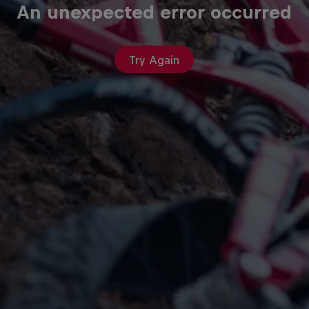
An unexpected error occurred
Try Again