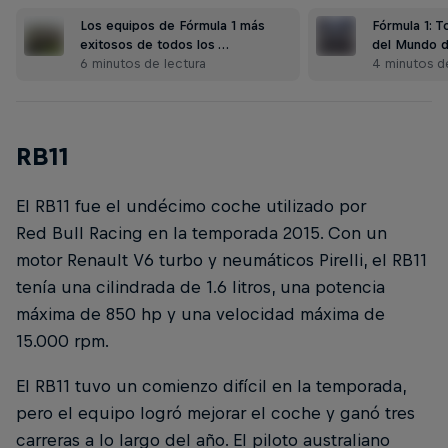
Los equipos de Fórmula 1 más
Fórmula 1: 
exitosos de todos los …
del Mundo 
6 minutos de lectura
4 minutos d
RB11
El RB11 fue el undécimo coche utilizado por
Red Bull Racing en la temporada 2015. Con un
motor Renault V6 turbo y neumáticos Pirelli, el RB11
tenía una cilindrada de 1.6 litros, una potencia
máxima de 850 hp y una velocidad máxima de
15.000 rpm.
El RB11 tuvo un comienzo difícil en la temporada,
pero el equipo logró mejorar el coche y ganó tres
carreras a lo largo del año. El piloto australiano