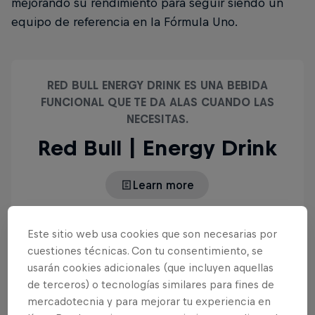
mejorando su rendimiento para seguir siendo un
equipo de referencia en la Fórmula Uno.
RED BULL ENERGY DRINK ES UNA BEBIDA
FUNCIONAL QUE TE DA ALAS CUANDO LAS
NECESITAS.
Red Bull | Energy Drink
Learn more
Este sitio web usa cookies que son necesarias por
cuestiones técnicas. Con tu consentimiento, se
usarán cookies adicionales (que incluyen aquellas
de terceros) o tecnologías similares para fines de
mercadotecnia y para mejorar tu experiencia en