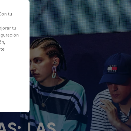
Con tu
jorar tu
iguración
ón,
rte
S: LAS