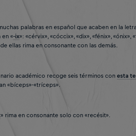
muchas palabras en español que acaben en la letra
 en «
-ix
»: «cérvix», «cóccix», «dix», «fénix», «ónix»
de ellas rima en consonante con las demás.
ionario académico recoge seis términos con
esta t
an «bíceps»-«tríceps».
t
» rima en consonante solo con «recésit».