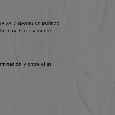
 «-x», y apenas un puñado
, «túrmix». Curiosamente,
erminación
, y entre ellas