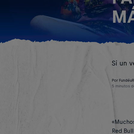
MÁ
Si un 
Por Fundéu
5 minutos d
«Muchos 
Red Bull