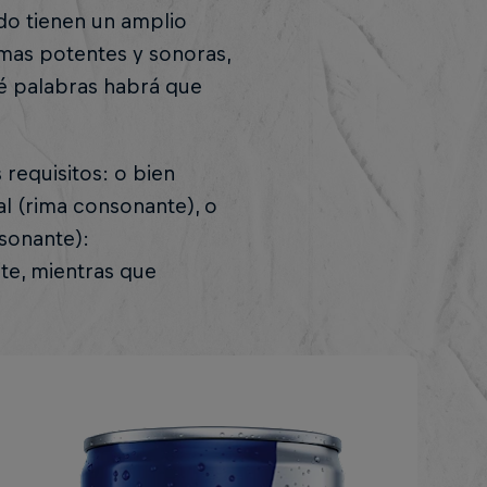
do tienen un amplio
imas potentes y sonoras,
ué palabras habrá que
requisitos: o bien
nal (rima consonante), o
asonante):
te, mientras que