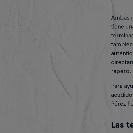
Ambas r
tiene un
termina
también 
auténti
directam
rapero.
Para ayu
acudido 
Pérez Fe
Las t