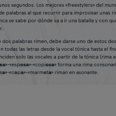
unos segundos. Los mejores «freestylers» del mun
de palabras al que recurrir para improvisar unas r
ca se sabe por dónde va a ir una batalla y con q
r.
 dos palabras rimen, debe darse uno de estos dos 
n todas las letras desde la vocal tónica hasta el fi
nciden solo las vocales a partir de la tónica (rima 
sa
»-«esp
osa
»-«copi
osa
» forma una rima consonan
s
a
»-«c
o
p
a
»-«marm
o
t
a
» riman en asonante.