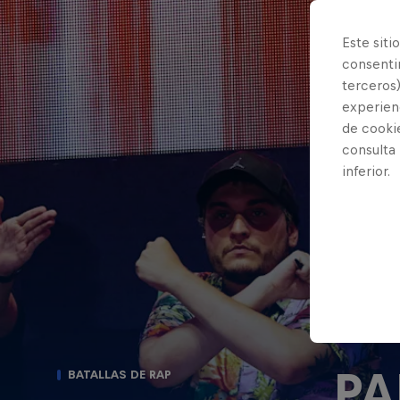
Este siti
consentim
terceros)
experienc
de cooki
consulta
inferior.
PA
BATALLAS DE RAP