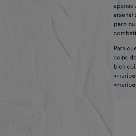
apenas 
arsenal 
pero nun
combati
Para que
coincide
bien coi
«marip
o
«marip
o