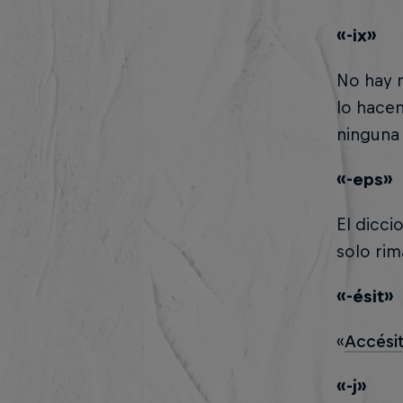
«-ix»
No hay 
lo hacen
ninguna 
«-eps»
El dicc
solo rim
«-ésit»
«
Accési
«-j»