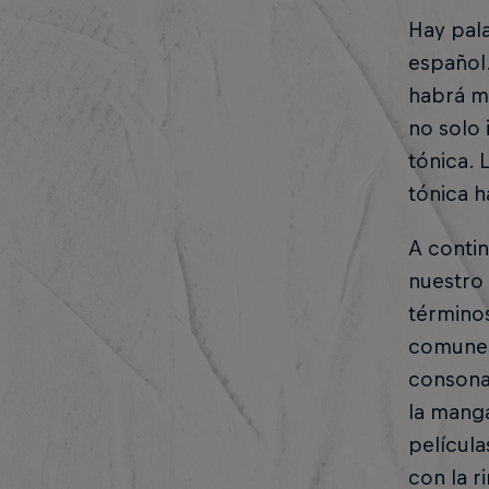
Hay pal
español.
habrá m
no solo 
tónica. 
tónica h
A conti
nuestro 
términos
comunes
consonan
la manga
película
con la 