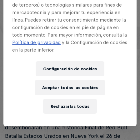
de terceros) o tecnologías similares para fines de
mercadotecnia y para mejorar tu experiencia en
línea. Puedes retirar tu consentimiento mediante la
Esta historia es parte de
configuración de cookies en el pie de página en
Red Bull Batalla Chicago
Red Bull Batalla
todo momento. Para mayor información, consulta la
Qualifier
130 Tour Stops
Política de privacidad
y la Configuración de cookies
14 Junio 2025
en la parte inferior.
Resumen
Configuración de cookies
Final de Red Bull Batalla EE.UU: Nueva York
1
Aceptar todas las cookies
Tras una ronda de solicitudes que ha batido
Rechazarlas todas
récords, los 32 mejores raperos del país se
enfrentarán en dos regionales de alto nivel, que
desembocarán en una histórica Final de Red Bull
Batalla Estados Unidos en Nueva York el 26 de