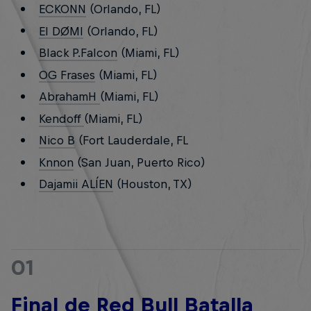
ECKONN
(Orlando, FL)
El DØMI
(Orlando, FL)
Black P.Falcon
(Miami, FL)
OG Frases
(Miami, FL)
AbrahamH
(Miami, FL)
Kendoff
(Miami, FL)
Nico B
(Fort Lauderdale, FL
Knnon
(San Juan, Puerto Rico)
Dajamii ALÍEN
(Houston, TX)
01
Final de Red Bull Batalla