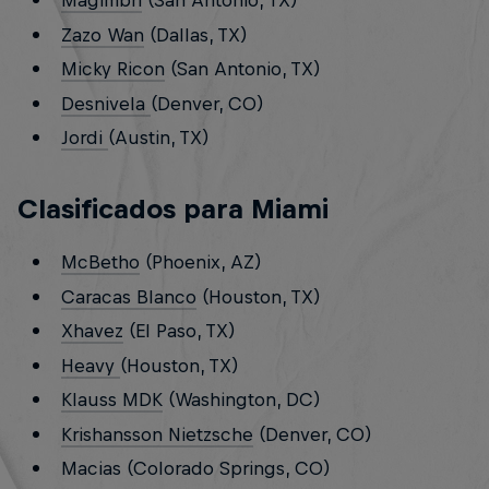
Magimbri
(San Antonio, TX)
Zazo Wan
(Dallas, TX)
Micky Ricon
(San Antonio, TX)
Desnivela
(Denver, CO)
Jordi
(Austin, TX)
Clasificados para Miami
McBetho
(Phoenix, AZ)
Caracas Blanco
(Houston, TX)
Xhavez
(El Paso, TX)
Heavy
(Houston, TX)
Klauss MDK
(Washington, DC)
Krishansson Nietzsche
(Denver, CO)
Macias (Colorado Springs, CO)