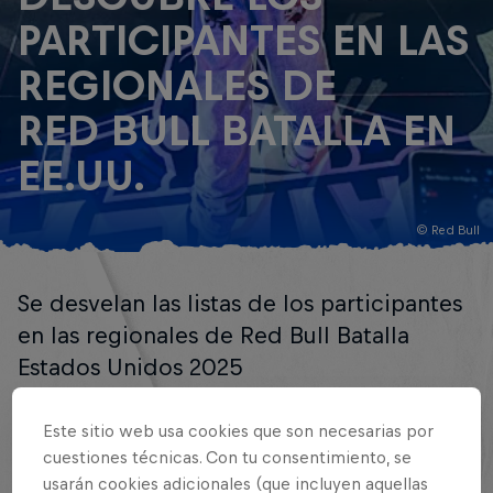
PARTICIPANTES EN LAS
REGIONALES DE
RED BULL BATALLA EN
EE.UU.
© Red Bull
Se desvelan las listas de los participantes
en las regionales de Red Bull Batalla
Estados Unidos 2025
Por Red Bull Batalla
Este sitio web usa cookies que son necesarias por
3 minutos de lectura
Publicado el
05.05.2025 · 14:17 UTC
cuestiones técnicas. Con tu consentimiento, se
usarán cookies adicionales (que incluyen aquellas