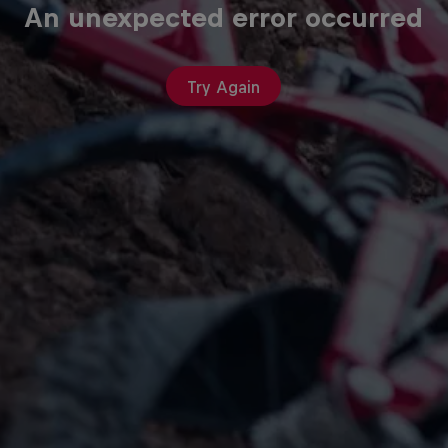
An unexpected error occurred
Try Again