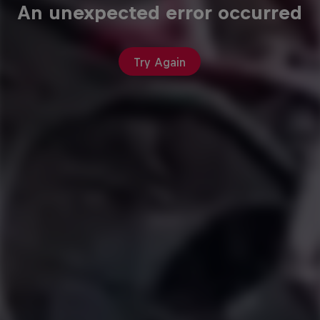
An unexpected error occurred
Try Again