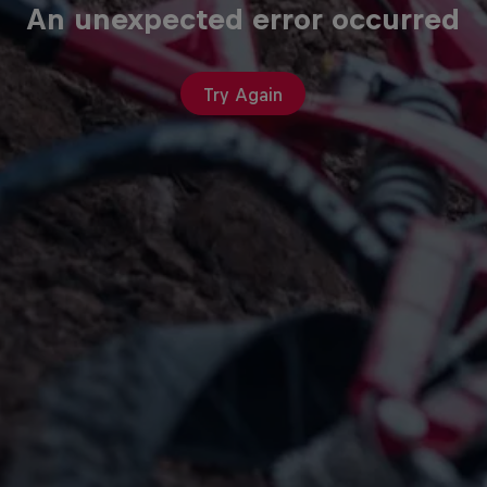
An unexpected error occurred
Try Again