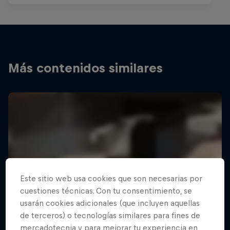
Más contenidos similares
Este sitio web usa cookies que son necesarias por
cuestiones técnicas. Con tu consentimiento, se
usarán cookies adicionales (que incluyen aquellas
de terceros) o tecnologías similares para fines de
mercadotecnia y para mejorar tu experiencia en